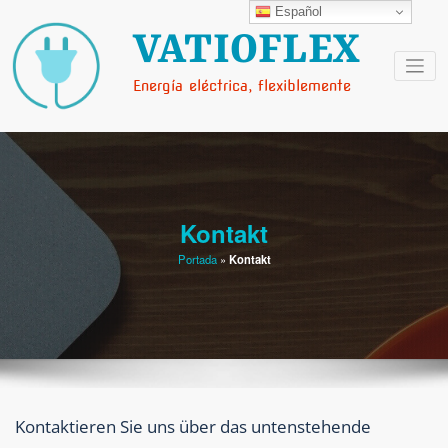
Saltar
Español
al
VATIOFLEX
contenido
Energía eléctrica, flexiblemente
Kontakt
Portada
»
Kontakt
Kontaktieren Sie uns über das untenstehende