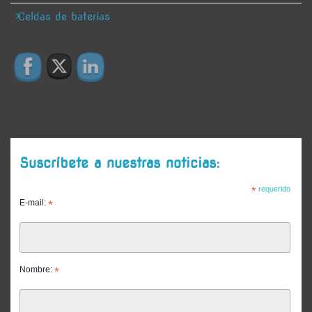
Celdas de baterías
Suscríbete a nuestras noticias:
*
requerido
E-mail:
*
Nombre:
*