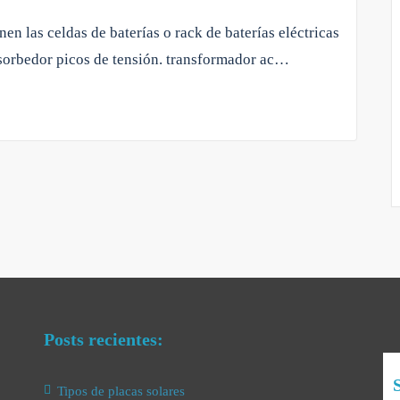
en las celdas de baterías o rack de baterías eléctricas
bsorbedor picos de tensión. transformador ac…
Posts recientes:
S
Tipos de placas solares