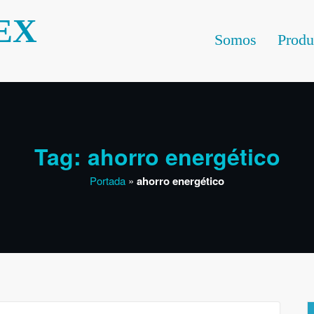
EX
Somos
Produ
Tag: ahorro energético
Portada
»
ahorro energético