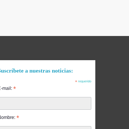
uscríbete a nuestras noticias:
*
requerido
*
-mail:
*
Nombre: