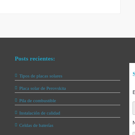
Posts recientes:
S
Tipos de placas solares
Placa solar de Perovskita
E
Pila de combustible
Instalación de calidad
Celdas de baterías