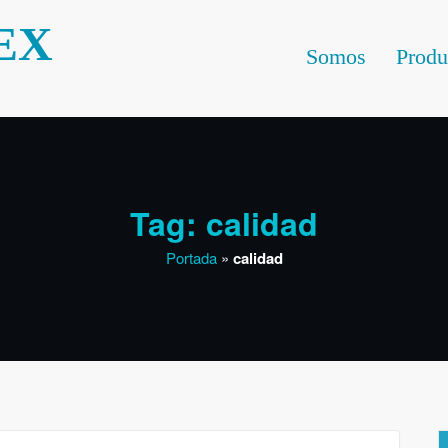
EX
Somos
Produ
Tag: calidad
Portada
»
calidad