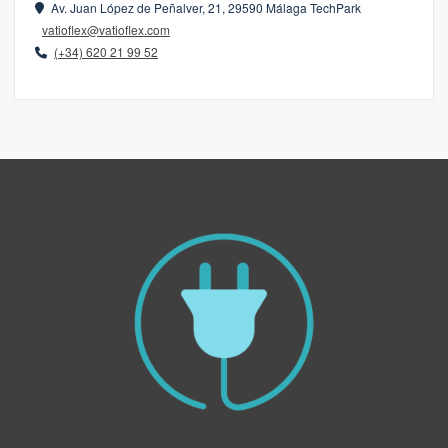
Av. Juan López de Peñalver, 21, 29590 Málaga TechPark
vatioflex@vatioflex.com
(+34) 620 21 99 52